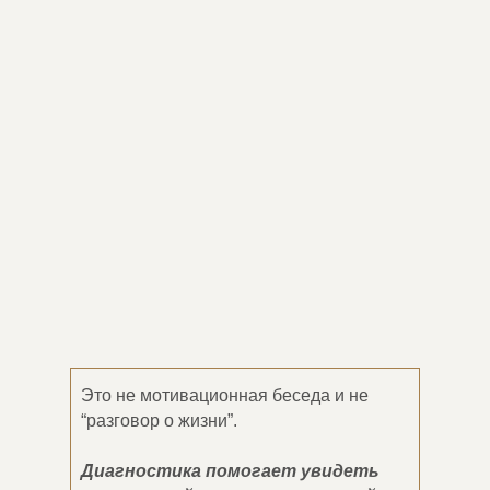
“разговор о жизни”.
Диагностика помогает увидеть
конкретный механизм, который
удерживает вас в повторяющемся
сценарии — и который сложно
заметить самостоятельно,
находясь внутри ситуации.
Иногда
одной точной диагностики
достаточно,
чтобы человек впервые за
много лет
увидел свою ситуацию
целиком
— а не отдельные её части.
Это не мотивационная беседа и не
“разговор о жизни”.
Диагностика помогает увидеть