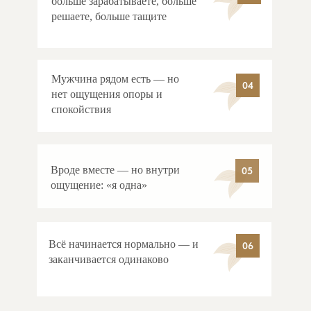
больше зарабатываете, больше
решаете, больше тащите
Мужчина рядом есть — но
04
нет ощущения опоры и
спокойствия
Вроде вместе — но внутри
05
06
ощущение: «я одна»
Всё начинается нормально — и
06
заканчивается одинаково