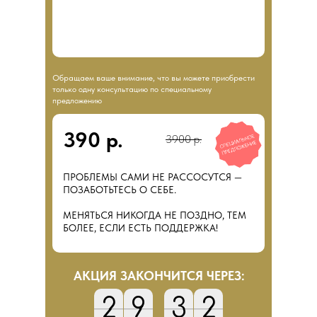
Обращаем ваше внимание, что вы можете приобрести
только одну консультацию по специальному
предложению
390 р.
3900 р.
ПРОБЛЕМЫ САМИ НЕ РАССОСУТСЯ —
ПОЗАБОТЬТЕСЬ О СЕБЕ.
МЕНЯТЬСЯ НИКОГДА НЕ ПОЗДНО, ТЕМ
БОЛЕЕ, ЕСЛИ ЕСТЬ ПОДДЕРЖКА!
АКЦИЯ ЗАКОНЧИТСЯ ЧЕРЕЗ:
2
9
3
1
2
3
9
0
3
4
2
3
0
4
1
2