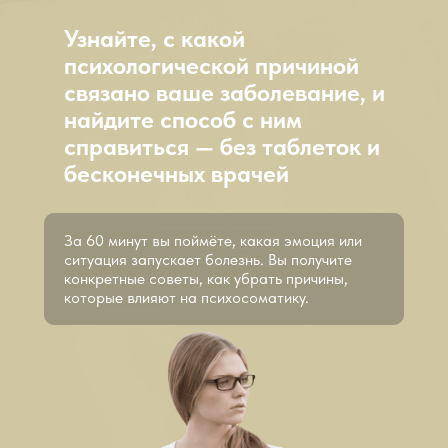
Узнайте, с какой
психологической причиной
связано ваше заболевание, и
найдите способ с ним
справиться — без таблеток и
бесконечных врачей
За 60 минут вы поймёте, какая эмоция или
ситуация запускает болезнь. Вы получите
конкретные советы, как убрать причины,
которые влияют на психосоматику.