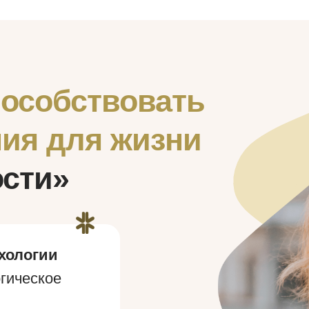
пособствовать
ия для жизни
ости»
хологии
гическое