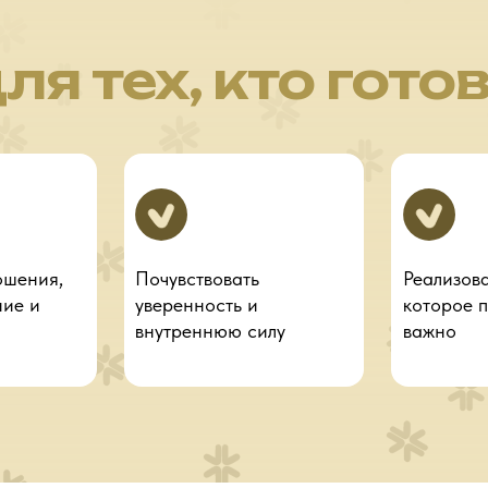
ля тех, кто готов
ошения,
Почувствовать
Реализова
ние и
уверенность и
которое 
внутреннюю силу
важно