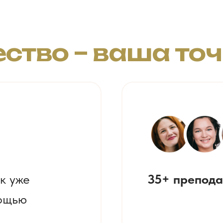
ство – ваша то
к уже
35+ препода
мощью