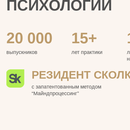
с запатентованным методом
“Майндпроцессинг”
КЕЙСЫ И ОТЗЫВ