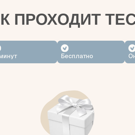
т
Бесплатно
Онлайн, в Т
После прохождения теста вы получите
арок
— практику из программ Института для
проработки выявленного сценария
Начать тестирование