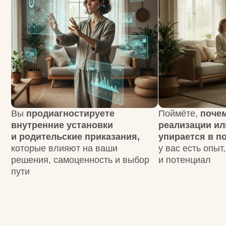
Вы
продиагностируете
Поймёте,
почему рос
внутренние установки
реализации или отн
и родительские приказания,
упирается в потолок
которые влияют на ваши
у вас есть опыт, знани
решения, самоценность и выбор
и потенциал
пути
КАК