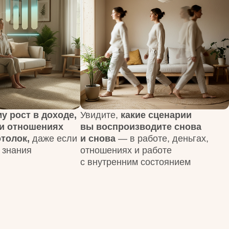
т в доходе,
Увидите,
какие сценарии
Получите
яс
ошениях
вы воспроизводите снова
внутри вас
,
даже если
и снова
— в работе, деньгах,
перейти на
я
отношениях и работе
жизни
с внутренним состоянием
 ПРОХОДИТ ТЕСТ?