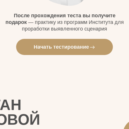
Н
ВОЙ
+
могаем выходить
ый уровень жизни
ВО