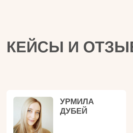
УРМИЛА
ДУБЕЙ
за 1,5 месяца заработала на сессиях
через интернет 110.500 рублей
С нуля, сидя дома в индийской
деревне!
Что говорит студент:
“Я счастлива, что пришла
к Анне Матари”