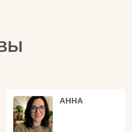
АННА
Решился самый долгий и сложный
конфликт с мужем – развелись
Встретила свою любовь и счастлива
в отношениях, мужчина носит на руках
В новых отношениях общий семейный
доход вырос в 3 раза (до 300-400
тыс.руб)
Отказалась от антидепрессантов