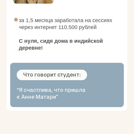
Данные компании:
ООО «Новая Психология»
ОГРН 1247700225585 ИНН 9704238447
ЛИЦЕНЗИЯ № Л035-01298-77/01431231 ОТ 10.10.2024
vopros@nov-psy.ru