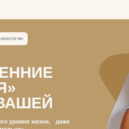
гии:
ННИЕ
»
АШЕЙ
уровня жизни, даже
но».