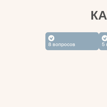
8 вопросов
5 мину
под