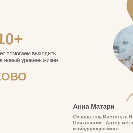
Анна Матари
Основатель Института Новой
Психологии Автор метода
майндпроцессинга
Ы
Более 20 
и налади
с финанс
ОТЗЫВЫ: