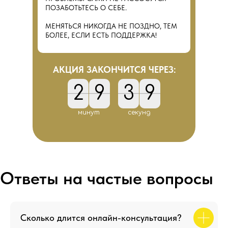
ПОЗАБОТЬТЕСЬ О СЕБЕ.
МЕНЯТЬСЯ НИКОГДА НЕ ПОЗДНО, ТЕМ
БОЛЕЕ, ЕСЛИ ЕСТЬ ПОДДЕРЖКА!
АКЦИЯ ЗАКОНЧИТСЯ ЧЕРЕЗ:
2
9
3
8
2
3
9
0
3
4
8
9
3
0
4
9
минут
секунд
Сколько длится онлайн-консультация?