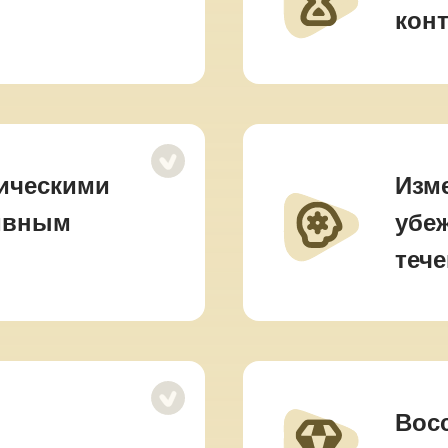
кон
гическими
Изм
тивным
убе
теч
Вос