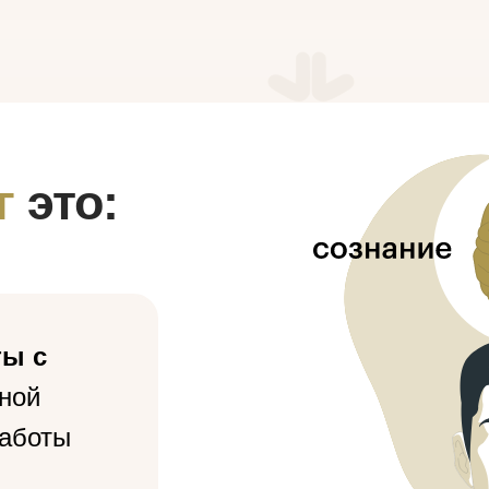
г
это:
ы с
дной
работы