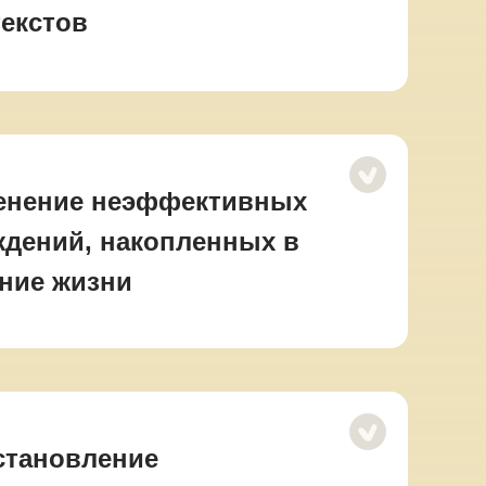
текстов
енение неэффективных
ждений, накопленных в
ение жизни
становление