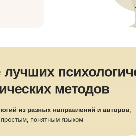
е
лучших психологич
гических методов
логий
из разных направлений и авторов
,
 простым, понятным языком