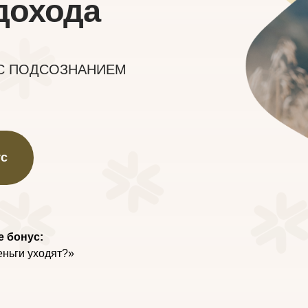
дохода
С ПОДСОЗНАНИЕМ
ус
е бонус:
ньги уходят?»